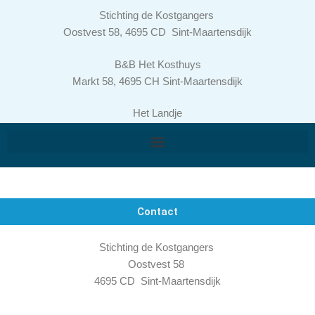
Ga
Stichting de Kostgangers
naar
Oostvest 58, 4695 CD Sint-Maartensdijk
de
inhoud
B&B Het Kosthuys
Markt 58, 4695 CH Sint-Maartensdijk
Het Landje
Veerdijkseweg 1,
4694 RD Scherpenisse
Contact
Stichting de Kostgangers
Oostvest 58
4695 CD Sint-Maartensdijk