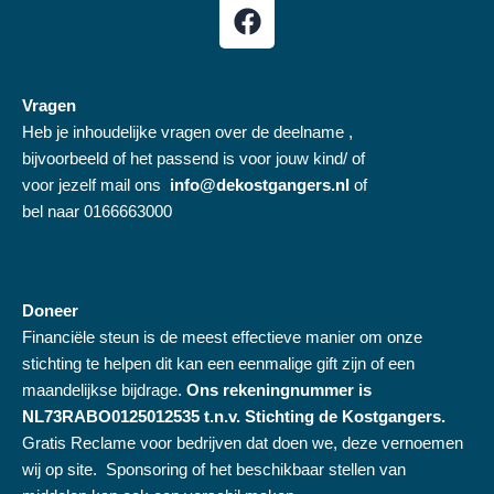
F
a
c
e
Vragen
b
Heb je inhoudelijke vragen over de deelname ,
o
bijvoorbeeld of het passend is voor jouw kind/ of
o
voor jezelf mail ons
info@dekostgangers.nl
of
k
bel naar 0166663000
Doneer
Financiële steun is de meest effectieve manier om onze
stichting te helpen dit kan een eenmalige gift zijn of een
maandelijkse bijdrage.
Ons rekeningnummer is
NL73RABO0125012535 t.n.v. Stichting de Kostgangers.
Gratis Reclame voor bedrijven dat doen we, deze vernoemen
wij op site.
Sponsoring of het beschikbaar stellen van